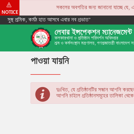
সকলের অবগতির জন্য জানানো যাচ্ছে যে, একপে
NOTICE
সুস্থ শ্রমিক, কর্মঠ হাত আসবে এবার নব প্রভাত”
লেবার ইন্সপেকশন ম্যানেজমেন্ট 
কলকারখানা ও প্রতিষ্ঠান পরিদর্শন অধিদপ্তর
শ্রম ও কর্মসংস্থান মন্ত্রণালয়, গণপ্রজাতন্ত্রী বাংলাদেশ
পাওয়া যায়নি
দুঃখিত, যে প্রতিষ্ঠানটির সন্ধান আপনি করছে
আপনি চাইলে প্রতিষ্ঠানসমূহের তালিকা থে