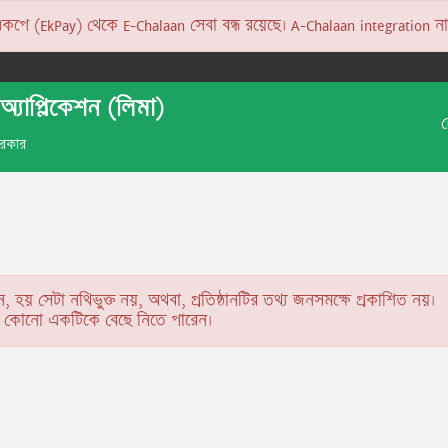
 (EkPay) থেকে E-Chalaan সেবা বন্ধ রয়েছে। A-Chalaan integration না হও
অ্যাপ্লিকেশন (লিমা)
 সরকার
ন, হয় সেটা নথিভুক্ত নয়, অথবা, প্রতিষ্ঠানটির তথ্য জনসমক্ষে প্রকাশিত নয়।
কে কোনো একটিকে বেছে নিতে পারেন।