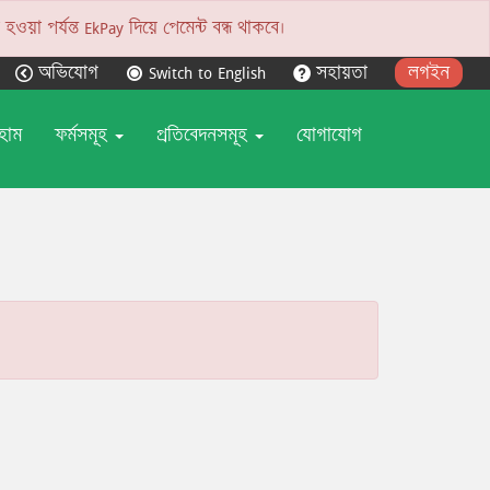
য়া পর্যন্ত EkPay দিয়ে পেমেন্ট বন্ধ থাকবে।
অভিযোগ
Switch to English
সহায়তা
লগইন
হোম
ফর্মসমূহ
প্রতিবেদনসমূহ
যোগাযোগ