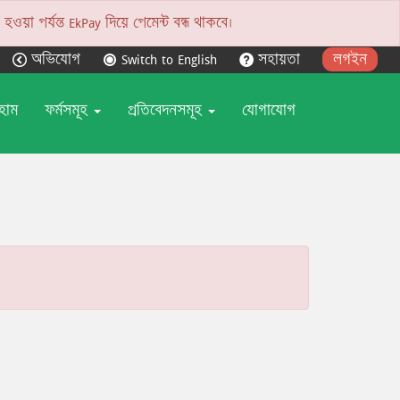
য়া পর্যন্ত EkPay দিয়ে পেমেন্ট বন্ধ থাকবে।
অভিযোগ
Switch to English
সহায়তা
লগইন
হোম
ফর্মসমূহ
প্রতিবেদনসমূহ
যোগাযোগ