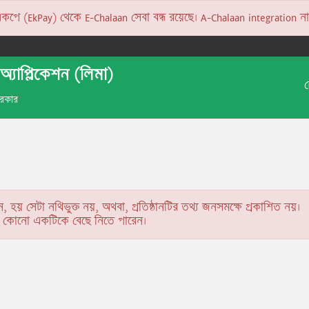
 (EkPay) থেকে E-Chalaan সেবা বন্ধ রয়েছে। A-Chalaan integration না হও
অ্যাপ্লিকেশন (লিমা)
 সরকার
ন, হয় সেটা নথিভুক্ত নয়, অথবা, প্রতিষ্ঠানটির তথ্য জনসমক্ষে প্রকাশিত নয়।
কে কোনো একটিকে বেছে নিতে পারেন।