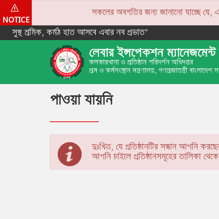
সকলের অবগতির জন্য জানানো যাচ্ছে যে, একপে
NOTICE
সুস্থ শ্রমিক, কর্মঠ হাত আসবে এবার নব প্রভাত”
লেবার ইন্সপেকশন ম্যানেজমেন্ট 
কলকারখানা ও প্রতিষ্ঠান পরিদর্শন অধিদপ্তর
শ্রম ও কর্মসংস্থান মন্ত্রণালয়, গণপ্রজাতন্ত্রী বাংলাদেশ
পাওয়া যায়নি
দুঃখিত, যে প্রতিষ্ঠানটির সন্ধান আপনি করছে
আপনি চাইলে প্রতিষ্ঠানসমূহের তালিকা থে