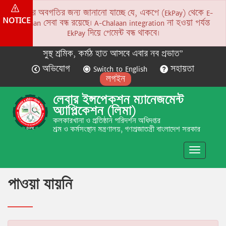
সকলের অবগতির জন্য জানানো যাচ্ছে যে, একপে (EkPay) থেকে E-
NOTICE
Chalaan সেবা বন্ধ রয়েছে। A-Chalaan integration না হওয়া পর্যন্ত
EkPay দিয়ে পেমেন্ট বন্ধ থাকবে।
সুস্থ শ্রমিক, কর্মঠ হাত আসবে এবার নব প্রভাত”
অভিযোগ
Switch to English
সহায়তা
লগইন
লেবার ইন্সপেকশন ম্যানেজমেন্ট
অ্যাপ্লিকেশন (লিমা)
কলকারখানা ও প্রতিষ্ঠান পরিদর্শন অধিদপ্তর
শ্রম ও কর্মসংস্থান মন্ত্রণালয়, গণপ্রজাতন্ত্রী বাংলাদেশ সরকার
Toggle
navigatio
পাওয়া যায়নি