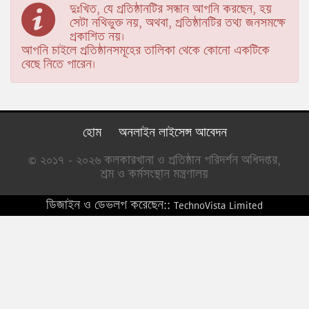
দুঃখিত, যে প্রতিষ্ঠানটির সন্ধান আপনি করছেন, হয়
সেটা নথিভুক্ত নয়, অথবা, প্রতিষ্ঠানটির তথ্য জনসমক্ষে
প্রকাশিত নয়।
আপনি চাইলে প্রতিষ্ঠানসমূহের তালিকা থেকে কোনো একটিকে
বেছে নিতে পারেন।
হোম
অনলাইন লাইসেন্স আবেদন
© ২০১৭ - ২০২৬ কলকারখানা ও প্রতিষ্ঠান পরিদর্শন অধিদপ্তর,
শ্রম ও কর্মসংস্থান মন্ত্রণালয়
ডিজাইন ও ডেভলপ করেছেন::
TechnoVista Limited