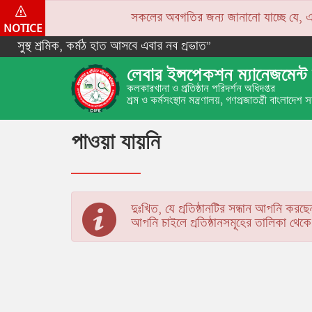
সকলের অবগতির জন্য জানানো যাচ্ছে যে, একপে
NOTICE
সুস্থ শ্রমিক, কর্মঠ হাত আসবে এবার নব প্রভাত”
লেবার ইন্সপেকশন ম্যানেজমেন্ট 
কলকারখানা ও প্রতিষ্ঠান পরিদর্শন অধিদপ্তর
শ্রম ও কর্মসংস্থান মন্ত্রণালয়, গণপ্রজাতন্ত্রী বাংলাদেশ
পাওয়া যায়নি
দুঃখিত, যে প্রতিষ্ঠানটির সন্ধান আপনি করছে
আপনি চাইলে প্রতিষ্ঠানসমূহের তালিকা থে