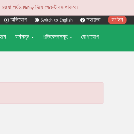
য়া পর্যন্ত EkPay দিয়ে পেমেন্ট বন্ধ থাকবে।
অভিযোগ
Switch to English
সহায়তা
লগইন
হোম
ফর্মসমূহ
প্রতিবেদনসমূহ
যোগাযোগ