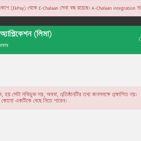
 (EkPay) থেকে E-Chalaan সেবা বন্ধ রয়েছে। A-Chalaan integration না হও
অ্যাপ্লিকেশন (লিমা)
 সরকার
ন, হয় সেটা নথিভুক্ত নয়, অথবা, প্রতিষ্ঠানটির তথ্য জনসমক্ষে প্রকাশিত নয়।
কে কোনো একটিকে বেছে নিতে পারেন।